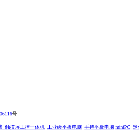
06116
号
脑
触摸屏工控一体机
工业级平板电脑
手持平板电脑
miniPC
迷