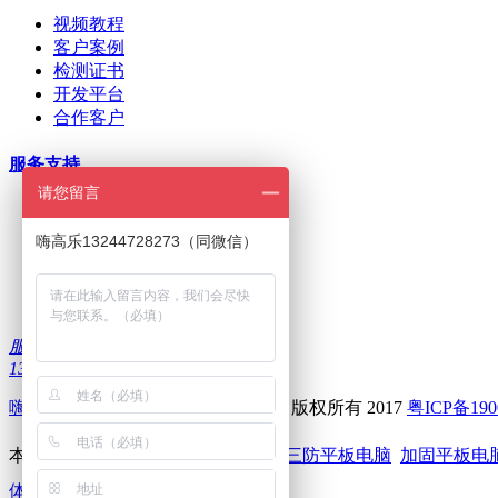
视频教程
客户案例
检测证书
开发平台
合作客户
服务支持
请您留言
ODM/OEM定制
在线下单
嗨高乐13244728273（同微信）
招商加盟
刷机问题
下载中心
服务热线：
13322986335
嗨高乐
--深圳前海高乐科技有限公司 版权所有 2017
粤ICP备190
本站关键词：
嗨高乐
高乐智能设备
三防平板电脑
加固平板电
体机电脑
触摸电脑一体机