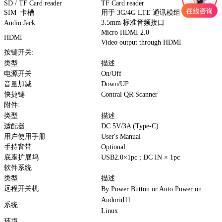
SD / TF Card reader
TF Card reader
SIM 卡槽
用于 3G/4G LTE 通讯模组
3.5mm 标准音频接口
Audio Jack
Micro HDMI 2.0
HDMI
Video output through HDMI
按键开关:
类型
描述
电源开关
On/Off
音量加减
Down/UP
快捷键
Contral QR Scanner
附件:
类型
描述
适配器
DC 5V/3A (Type-C)
用户使用手册
User's Manual
手持背带
Optional
底座扩展坞
USB2.0×1pc ; DC IN × 1pc
软件系统
类型
描述
远程开关机
By Power Button or Auto Power on
Andorid11
系统
Linux
环境