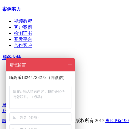
案例实力
视频教程
客户案例
检测证书
开发平台
合作客户
服务支持
请您留言
ODM/OEM定制
在线下单
嗨高乐13244728273（同微信）
招商加盟
刷机问题
下载中心
服务热线：
13322986335
嗨高乐
--深圳前海高乐科技有限公司 版权所有 2017
粤ICP备190