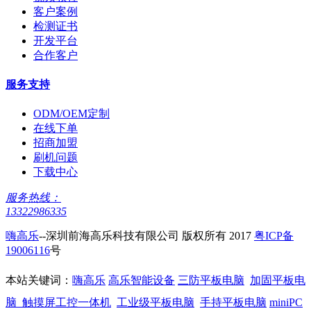
客户案例
检测证书
开发平台
合作客户
服务支持
ODM/OEM定制
在线下单
招商加盟
刷机问题
下载中心
服务热线：
13322986335
嗨高乐
--深圳前海高乐科技有限公司 版权所有 2017
粤ICP备
19006116
号
本站关键词：
嗨高乐
高乐智能设备
三防平板电脑
加固平板电
脑
触摸屏工控一体机
工业级平板电脑
手持平板电脑
miniPC