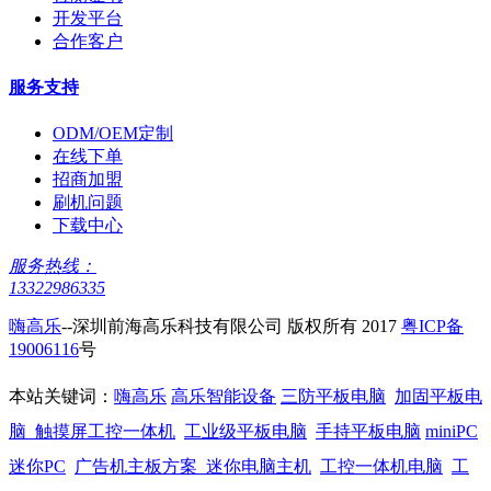
开发平台
合作客户
服务支持
ODM/OEM定制
在线下单
招商加盟
刷机问题
下载中心
服务热线：
13322986335
嗨高乐
--深圳前海高乐科技有限公司 版权所有 2017
粤ICP备
19006116
号
本站关键词：
嗨高乐
高乐智能设备
三防平板电脑
加固平板电
脑
触摸屏工控一体机
工业级平板电脑
手持平板电脑
miniPC
迷你PC
广告机主板方案
迷你电脑主机
工控一体机电脑
工