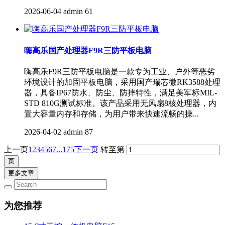
2026-06-04
admin
61
嗨高乐国产处理器F9R三防平板电脑
嗨高乐F9R三防平板电脑​是一款专为工业、户外等恶劣
环境设计的加固平板电脑，采用国产瑞芯微RK3588处理
器，具备IP67防水、防尘、防摔特性，满足美军标MIL-
STD 810G测试标准。该产品采用无风扇8核处理器，内
置大容量内存和存储，为用户带来快速流畅的操...
2026-04-02
admin
87
上一页
1
2
3
4
5
6
7
...175
下一页
转至第
更多文章
为您推荐