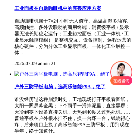
工业面板在自助咖啡机中的完整应用方案
自助咖啡机属于7×24 小时无人值守、高温高湿多油雾、
高频触控、多外设联动的商用终端，消费级平板 / 显示
器无法长期稳定运行；工业触控面板（工业一体机​ / 工
业显示触控模组） 是整机交互、设备控制、远程运营的
核心硬件，分为分体工业显示面板、一体化工业触控一
体...
2026-07-09
admin
21
户外三防平板电脑，选高乐智能F9A，绝了
谁没经历过这种崩溃时刻，工地现场打开平板看图纸，
太阳一照屏幕全黑；下个雨手一滑掉泥里，直接黑屏；
天冷到零下设备直接关机，天热到40度又过热死机……
普通平板在户外根本扛不住，换一台坏一台，钱烧得心
疼，后来项目上换了高乐智能F9A三防平板，用到现在
半年，终于知道什...