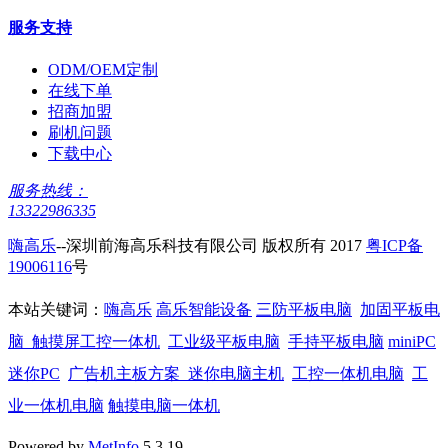
服务支持
ODM/OEM定制
在线下单
招商加盟
刷机问题
下载中心
服务热线：
13322986335
嗨高乐
--深圳前海高乐科技有限公司 版权所有 2017
粤ICP备
19006116
号
本站关键词：
嗨高乐
高乐智能设备
三防平板电脑
加固平板电
脑
触摸屏工控一体机
工业级平板电脑
手持平板电脑
miniPC
迷你PC
广告机主板方案
迷你电脑主机
工控一体机电脑
工
业一体机电脑
触摸电脑一体机
Powered by
MetInfo
5.3.19