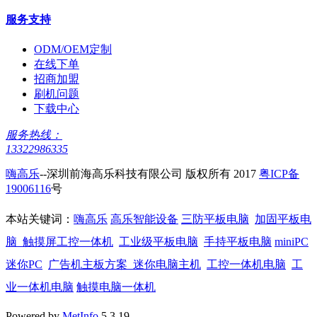
服务支持
ODM/OEM定制
在线下单
招商加盟
刷机问题
下载中心
服务热线：
13322986335
嗨高乐
--深圳前海高乐科技有限公司 版权所有 2017
粤ICP备
19006116
号
本站关键词：
嗨高乐
高乐智能设备
三防平板电脑
加固平板电
脑
触摸屏工控一体机
工业级平板电脑
手持平板电脑
miniPC
迷你PC
广告机主板方案
迷你电脑主机
工控一体机电脑
工
业一体机电脑
触摸电脑一体机
Powered by
MetInfo
5.3.19