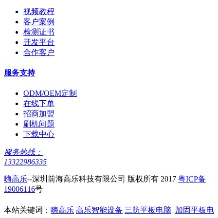
视频教程
客户案例
检测证书
开发平台
合作客户
服务支持
ODM/OEM定制
在线下单
招商加盟
刷机问题
下载中心
服务热线：
13322986335
嗨高乐
--深圳前海高乐科技有限公司 版权所有 2017
粤ICP备
19006116
号
本站关键词：
嗨高乐
高乐智能设备
三防平板电脑
加固平板电