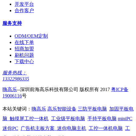
开发平台
合作客户
服务支持
ODM/OEM定制
在线下单
招商加盟
刷机问题
下载中心
服务热线：
13322986335
嗨高乐
--深圳前海高乐科技有限公司 版权所有 2017
粤ICP备
19006116
号
本站关键词：
嗨高乐
高乐智能设备
三防平板电脑
加固平板电
脑
触摸屏工控一体机
工业级平板电脑
手持平板电脑
miniPC
迷你PC
广告机主板方案
迷你电脑主机
工控一体机电脑
工