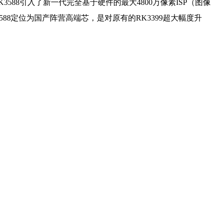
。RK3588引入了新一代完全基于硬件的最大4800万像素ISP（图像
3588定位为国产阵营高端芯，是对原有的RK3399超大幅度升