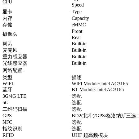
CPU
Speed
显卡
Type
内存
Capacity
存储
eMMC
Front
摄像头
Rear
喇叭
Built-in
麦克风
Built-in
重力感应器
Built-in
光线感应器
Built-in
网络配置
:
类型
描述
WIFI
WIFI Module: Intel AC3165
蓝牙
BT Module: Intel AC3165
3G/4G LTE
选配
5G
选配
二维码扫描
选配
GPS
BD2(
北斗
)/GPS/
格洛纳斯三选
NFC
选配
指纹识别
选配
RFID
UHF
超高频模块