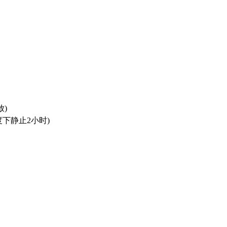
放)
下静止2小时)