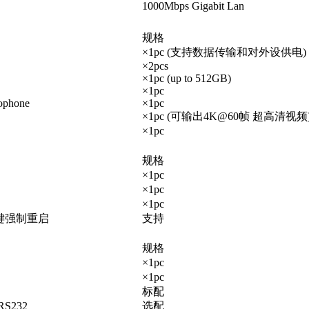
1000Mbps Gigabit Lan
规格
×1pc (
支持数据传输和对外设供电
)
×2pcs
×1pc (up to 512GB)
×1pc
ophone
×1pc
×1pc (
可输出
4K@60
帧
超高清视频
×1pc
规格
×1pc
×1pc
×1pc
键强制重启
支持
规格
×1pc
×1pc
标配
 RS232
选配