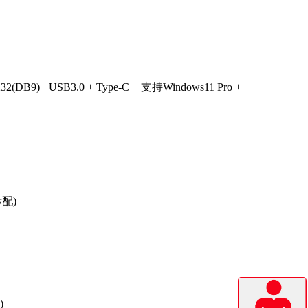
232(DB9)+ USB3.0 + Type-C +
支持
Windows11 Pro +
标配
)
)