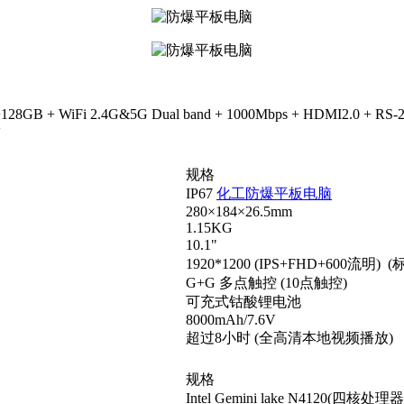
 +128GB + WiFi 2.4G&5G Dual band + 1000Mbps + HDMI2.0 + RS-
带
规格
IP67
化工防爆
平板电脑
280×184×26.5mm
1.15KG
10.1"
1920*1200 (IPS+FHD+600
流明
) (
G+G
多点触控
(10
点触控
)
可充式钴酸锂电池
8000mAh/7.6V
超过
8
小时
(
全高清本地视频播放
)
规格
Intel Gemini lake N4120(
四核处理器