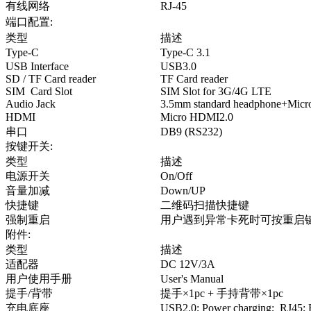
有线网络
RJ-45
端口配置
:
类型
描述
Type-C
Type-C 3.1
USB Interface
USB3.0
SD / TF Card reader
TF Card reader
SIM Card Slot
SIM Slot for 3G/4G LTE
Audio Jack
3.5mm standard headphone+Micr
HDMI
Micro HDMI2.0
串口
DB9 (RS232)
按键开关
:
类型
描述
电源开关
On/Off
音量加减
Down/UP
快捷键
二维码扫描快捷键
强制重启
用户遇到异常卡死时可按重启
附件
:
类型
描述
适配器
DC 12V/3A
用户使用手册
User's Manual
提手/背带
提手
×1pc +
手持背带
×1pc
充电底座
USB2.0; Power charging; RJ45;