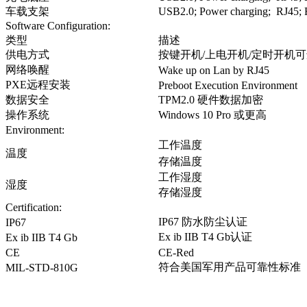
车载支架
USB2.0; Power charging; RJ45;
Software Configuration:
类型
描述
供电方式
按键开机/上电开机/定时开机
网络唤醒
Wake up on Lan by RJ45
PXE
远程安装
Preboot Execution Environment
数据安全
TPM2.0
硬件数据加密
操作系统
Windows 10 Pro
或更高
Environment:
工作温度
温度
存储温度
工作湿度
湿度
存储湿度
Certification:
IP67
防水防尘认证
IP67
Ex ib IIB T4 Gb
认证
Ex ib IIB T4 Gb
CE
CE-Red
符合美国军用产品可靠性标准
MIL-STD-810G