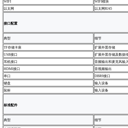
WIFI
WIFI模块
以太网
以太网RJ45
接口配置
典型
细节
TF存储卡座
扩展外置存储
USB接口
扩展外置存储及数据
耳机接口
音频输出和麦克风输
HDMI接口
音视频输出
串口
DBR9接口
键盘
输入设备
鼠标
输入设备
标准配件
典型
细节