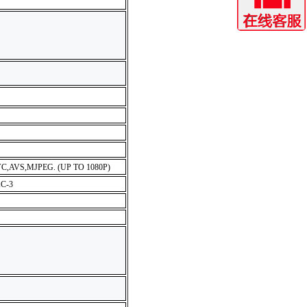
C,AVS,MJPEG. (UP TO 1080P)
C-3