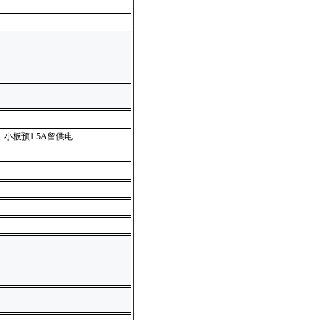
*1) 小板预1.5A留供电