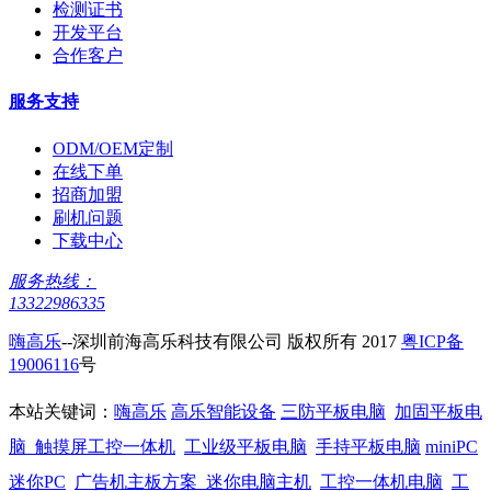
检测证书
开发平台
合作客户
服务支持
ODM/OEM定制
在线下单
招商加盟
刷机问题
下载中心
服务热线：
13322986335
嗨高乐
--深圳前海高乐科技有限公司 版权所有 2017
粤ICP备
19006116
号
本站关键词：
嗨高乐
高乐智能设备
三防平板电脑
加固平板电
脑
触摸屏工控一体机
工业级平板电脑
手持平板电脑
miniPC
迷你PC
广告机主板方案
迷你电脑主机
工控一体机电脑
工