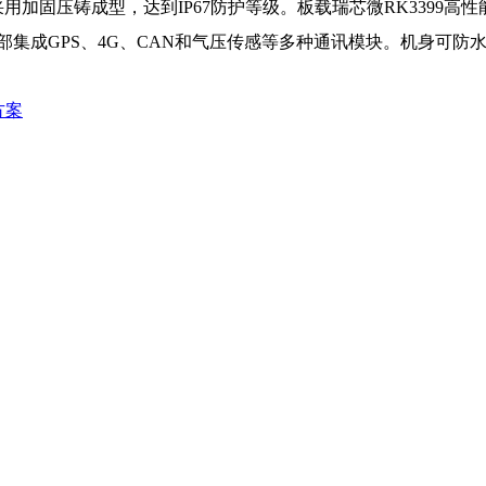
加固压铸成型，达到IP67防护等级。板载瑞芯微RK3399高
内部集成GPS、4G、CAN和气压传感等多种通讯模块。机身可
方案