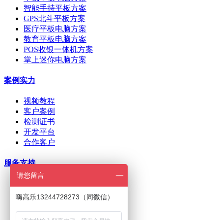
智能手持平板方案
GPS北斗平板方案
医疗平板电脑方案
教育平板电脑方案
POS收银一体机方案
掌上迷你电脑方案
案例实力
视频教程
客户案例
检测证书
开发平台
合作客户
服务支持
请您留言
ODM/OEM定制
在线下单
嗨高乐13244728273（同微信）
招商加盟
刷机问题