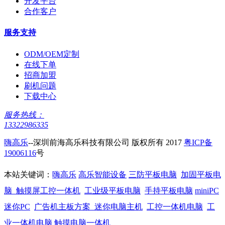
开发平台
合作客户
服务支持
ODM/OEM定制
在线下单
招商加盟
刷机问题
下载中心
服务热线：
13322986335
嗨高乐
--深圳前海高乐科技有限公司 版权所有 2017
粤ICP备
19006116
号
本站关键词：
嗨高乐
高乐智能设备
三防平板电脑
加固平板电
脑
触摸屏工控一体机
工业级平板电脑
手持平板电脑
miniPC
迷你PC
广告机主板方案
迷你电脑主机
工控一体机电脑
工
业一体机电脑
触摸电脑一体机