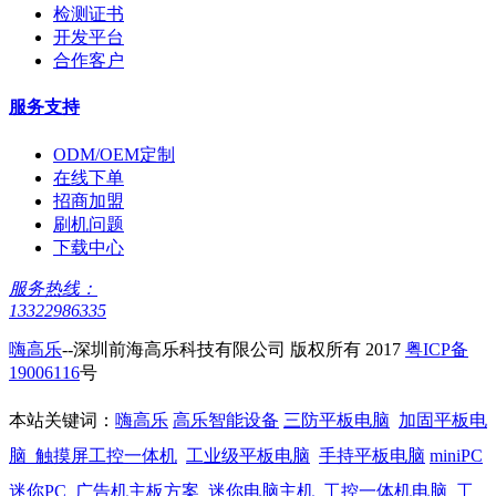
检测证书
开发平台
合作客户
服务支持
ODM/OEM定制
在线下单
招商加盟
刷机问题
下载中心
服务热线：
13322986335
嗨高乐
--深圳前海高乐科技有限公司 版权所有 2017
粤ICP备
19006116
号
本站关键词：
嗨高乐
高乐智能设备
三防平板电脑
加固平板电
脑
触摸屏工控一体机
工业级平板电脑
手持平板电脑
miniPC
迷你PC
广告机主板方案
迷你电脑主机
工控一体机电脑
工