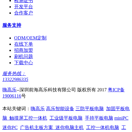
检测证书
开发平台
合作客户
服务支持
ODM/OEM定制
在线下单
招商加盟
刷机问题
下载中心
服务热线：
13322986335
嗨高乐
--深圳前海高乐科技有限公司 版权所有 2017
粤ICP备
19006116
号
本站关键词：
嗨高乐
高乐智能设备
三防平板电脑
加固平板电
脑
触摸屏工控一体机
工业级平板电脑
手持平板电脑
miniPC
迷你PC
广告机主板方案
迷你电脑主机
工控一体机电脑
工