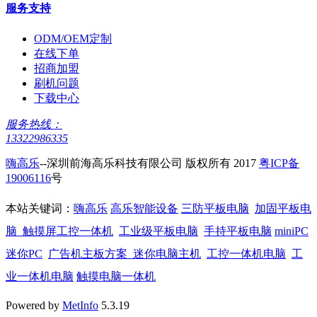
服务支持
ODM/OEM定制
在线下单
招商加盟
刷机问题
下载中心
服务热线：
13322986335
嗨高乐
--深圳前海高乐科技有限公司 版权所有 2017
粤ICP备
19006116
号
本站关键词：
嗨高乐
高乐智能设备
三防平板电脑
加固平板电
脑
触摸屏工控一体机
工业级平板电脑
手持平板电脑
miniPC
迷你PC
广告机主板方案
迷你电脑主机
工控一体机电脑
工
业一体机电脑
触摸电脑一体机
Powered by
MetInfo
5.3.19