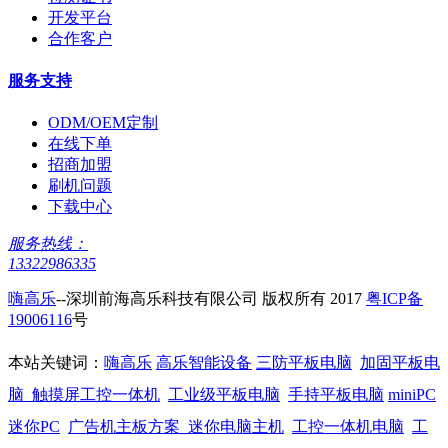
开发平台
合作客户
服务支持
ODM/OEM定制
在线下单
招商加盟
刷机问题
下载中心
服务热线：
13322986335
嗨高乐
--深圳前海高乐科技有限公司 版权所有 2017
粤ICP备
19006116
号
本站关键词：
嗨高乐
高乐智能设备
三防平板电脑
加固平板电
脑
触摸屏工控一体机
工业级平板电脑
手持平板电脑
miniPC
迷你PC
广告机主板方案
迷你电脑主机
工控一体机电脑
工