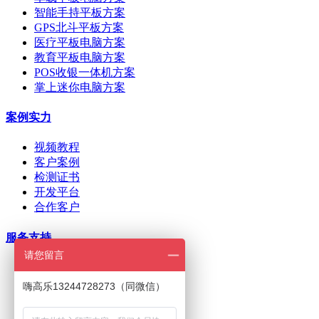
智能手持平板方案
GPS北斗平板方案
医疗平板电脑方案
教育平板电脑方案
POS收银一体机方案
掌上迷你电脑方案
案例实力
视频教程
客户案例
检测证书
开发平台
合作客户
服务支持
请您留言
ODM/OEM定制
在线下单
嗨高乐13244728273（同微信）
招商加盟
刷机问题