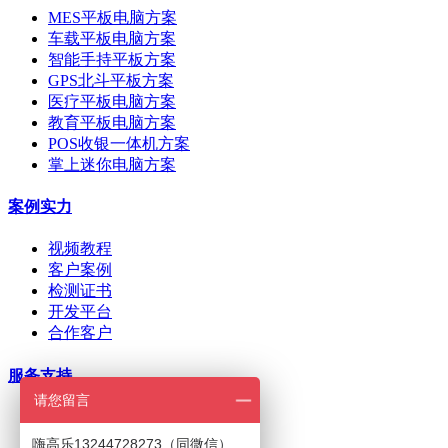
MES平板电脑方案
车载平板电脑方案
智能手持平板方案
GPS北斗平板方案
医疗平板电脑方案
教育平板电脑方案
POS收银一体机方案
掌上迷你电脑方案
案例实力
视频教程
客户案例
检测证书
开发平台
合作客户
服务支持
请您留言
ODM/OEM定制
在线下单
嗨高乐13244728273（同微信）