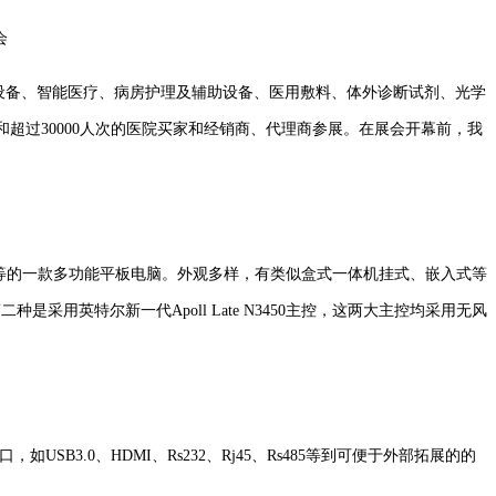
会
像设备、智能医疗、病房护理及辅助设备、医用敷料、体外诊断试剂、光学
和超过30000人次的医院买家和经销商、代理商参展。在展会开幕前，我
等的一款多功能平板电脑。外观多样，有类似盒式一体机挂式、嵌入式等
采用英特尔新一代Apoll Late N3450主控，这两大主控均采用无风
.0、HDMI、Rs232、Rj45、Rs485等到可便于外部拓展的的