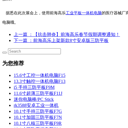
据悉在此次展会上，使用前海高乐
工业平板一体机电脑
的医疗器械厂
电脑哦。
上一篇
：【抗击肺炎】前海高乐春节假期调整通知！
下一篇
：前海高乐上架新款8寸安卓版三防平板
为您推荐
15.6寸工控一体机电脑F15
13.3寸触控一体机电脑F13
i5 手持三防平板F9M
11.6寸超薄三防平板F11J
迷你电脑棒/PC Stick
rk3588安卓工业一体机
10.1寸手持三防平板F7G
10.1寸加固三防平板F7N
10.1寸八核三防平板F9R