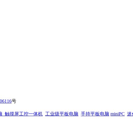
06116
号
脑
触摸屏工控一体机
工业级平板电脑
手持平板电脑
miniPC
迷