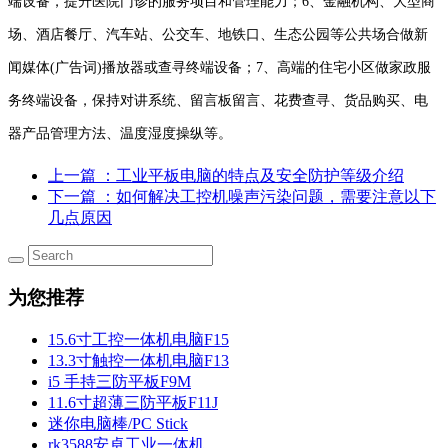
端设备，提升医院门诊的服务项目和管理能力；6、金融机构、大型商
场、酒店餐厅、汽车站、公交车、地铁口、生态公园等公共场合做新
闻媒体(广告词)播放器或查寻终端设备；7、高端的住宅小区做家政服
务终端设备，保持对讲系统、留言板留言、花费查寻、货品购买、电
器产品管理方法、温度湿度操纵等。
上一篇
：工业平板电脑的特点及安全防护等级介绍
下一篇
：如何解决工控机噪声污染问题，需要注意以下
几点原因
为您推荐
15.6寸工控一体机电脑F15
13.3寸触控一体机电脑F13
i5 手持三防平板F9M
11.6寸超薄三防平板F11J
迷你电脑棒/PC Stick
rk3588安卓工业一体机