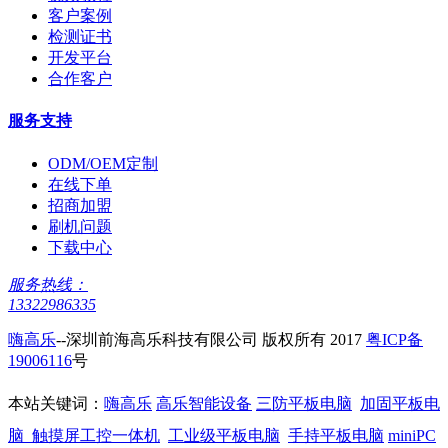
客户案例
检测证书
开发平台
合作客户
服务支持
ODM/OEM定制
在线下单
招商加盟
刷机问题
下载中心
服务热线：
13322986335
嗨高乐
--深圳前海高乐科技有限公司 版权所有 2017
粤ICP备
19006116
号
本站关键词：
嗨高乐
高乐智能设备
三防平板电脑
加固平板电
脑
触摸屏工控一体机
工业级平板电脑
手持平板电脑
miniPC