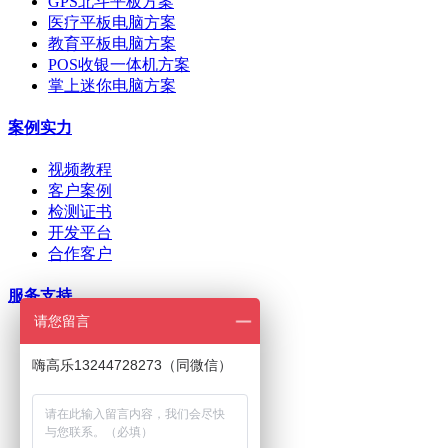
GPS北斗平板方案
医疗平板电脑方案
教育平板电脑方案
POS收银一体机方案
掌上迷你电脑方案
案例实力
视频教程
客户案例
检测证书
开发平台
合作客户
服务支持
请您留言
ODM/OEM定制
在线下单
嗨高乐13244728273（同微信）
招商加盟
刷机问题
下载中心