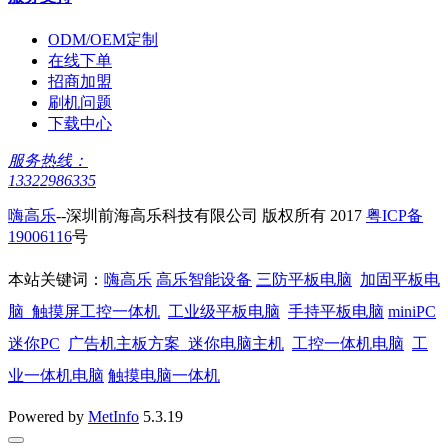
ODM/OEM定制
在线下单
招商加盟
刷机问题
下载中心
服务热线：
13322986335
嗨高乐
--深圳前海高乐科技有限公司 版权所有 2017
粤ICP备
19006116
号
本站关键词：
嗨高乐
高乐智能设备
三防平板电脑
加固平板电
脑
触摸屏工控一体机
工业级平板电脑
手持平板电脑
miniPC
迷你PC
广告机主板方案
迷你电脑主机
工控一体机电脑
工
业一体机电脑
触摸电脑一体机
Powered by
MetInfo
5.3.19