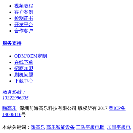
视频教程
客户案例
检测证书
开发平台
合作客户
服务支持
ODM/OEM定制
在线下单
招商加盟
刷机问题
下载中心
服务热线：
13322986335
嗨高乐
--深圳前海高乐科技有限公司 版权所有 2017
粤ICP备
19006116
号
本站关键词：
嗨高乐
高乐智能设备
三防平板电脑
加固平板电