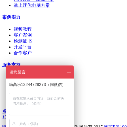
掌上迷你电脑方案
案例实力
视频教程
客户案例
检测证书
开发平台
合作客户
服务支持
请您留言
ODM/OEM定制
在线下单
嗨高乐13244728273（同微信）
招商加盟
刷机问题
下载中心
服务热线：
13322986335
嗨高乐
--深圳前海高乐科技有限公司 版权所有 2017
粤ICP备190