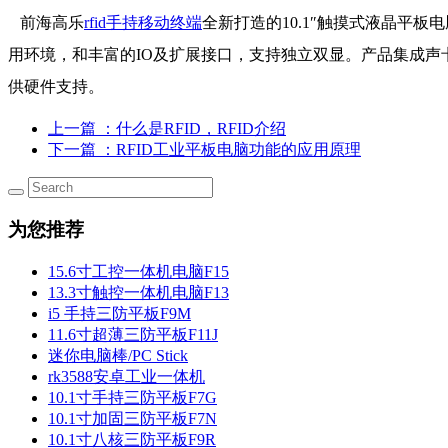
前海高乐
rfid手持移动终端
全新打造的10.1″触摸式液晶平板
用环境，和丰富的IO及扩展接口，支持独立双显。产品集成
供硬件支持。
上一篇
：什么是RFID，RFID介绍
下一篇
：RFID工业平板电脑功能的应用原理
为您推荐
15.6寸工控一体机电脑F15
13.3寸触控一体机电脑F13
i5 手持三防平板F9M
11.6寸超薄三防平板F11J
迷你电脑棒/PC Stick
rk3588安卓工业一体机
10.1寸手持三防平板F7G
10.1寸加固三防平板F7N
10.1寸八核三防平板F9R