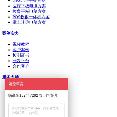
GPS北斗平板方案
医疗平板电脑方案
教育平板电脑方案
POS收银一体机方案
掌上迷你电脑方案
案例实力
视频教程
客户案例
检测证书
开发平台
合作客户
服务支持
请您留言
ODM/OEM定制
在线下单
嗨高乐13244728273（同微信）
招商加盟
刷机问题
下载中心