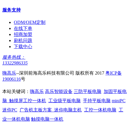
服务支持
ODM/OEM定制
在线下单
招商加盟
刷机问题
下载中心
服务热线：
13322986335
嗨高乐
--深圳前海高乐科技有限公司 版权所有 2017
粤ICP备
19006116
号
本站关键词：
嗨高乐
高乐智能设备
三防平板电脑
加固平板电
脑
触摸屏工控一体机
工业级平板电脑
手持平板电脑
miniPC
迷你PC
广告机主板方案
迷你电脑主机
工控一体机电脑
工
业一体机电脑
触摸电脑一体机