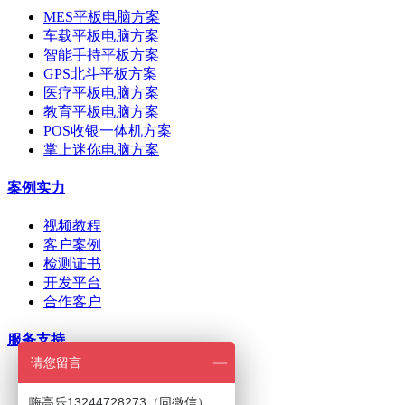
MES平板电脑方案
车载平板电脑方案
智能手持平板方案
GPS北斗平板方案
医疗平板电脑方案
教育平板电脑方案
POS收银一体机方案
掌上迷你电脑方案
案例实力
视频教程
客户案例
检测证书
开发平台
合作客户
服务支持
请您留言
ODM/OEM定制
在线下单
嗨高乐13244728273（同微信）