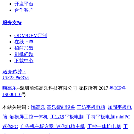
开发平台
合作客户
服务支持
ODM/OEM定制
在线下单
招商加盟
刷机问题
下载中心
服务热线：
13322986335
嗨高乐
--深圳前海高乐科技有限公司 版权所有 2017
粤ICP备
19006116
号
本站关键词：
嗨高乐
高乐智能设备
三防平板电脑
加固平板电
脑
触摸屏工控一体机
工业级平板电脑
手持平板电脑
miniPC
迷你PC
广告机主板方案
迷你电脑主机
工控一体机电脑
工