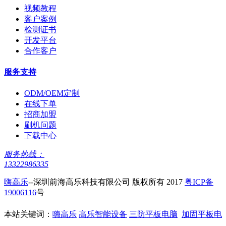
视频教程
客户案例
检测证书
开发平台
合作客户
服务支持
ODM/OEM定制
在线下单
招商加盟
刷机问题
下载中心
服务热线：
13322986335
嗨高乐
--深圳前海高乐科技有限公司 版权所有 2017
粤ICP备
19006116
号
本站关键词：
嗨高乐
高乐智能设备
三防平板电脑
加固平板电