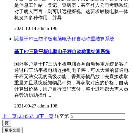
是信息工作站，登记、查病历，甚至登入公司考勤系统;
对于病人而言，则可以远程探视。这要求触摸电脑一体
机发挥多种作用，并具...
2021-10-14
admin
196
基于F7三防平板电脑电子秤自动称重结算系统
国外客户基于F7三防平板电脑香蕉自动称重系统是客户
通过F7三防平板电脑​连接到电子秤，可以大量的普通电
子秤无法实现的高级功能，香蕉等物品放上去直接读取
重量并且系统感知物品种类，再获取对应的价格，自动
计算出价格，用户自行扫码支付，整个过程都无需人员
在旁边协助操作...
2021-09-27
admin
198
上一页
1
2
3
4
5
6
7
...8
下一页
转至第
更多文章